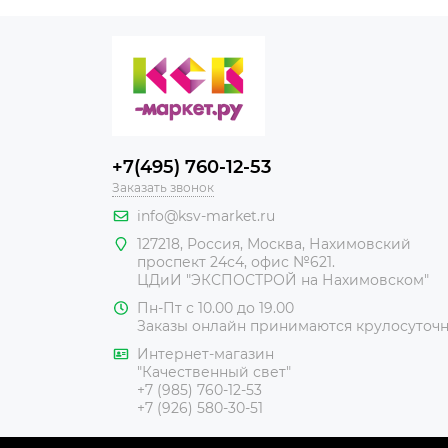
+7(495) 760-12-53
Заказать звонок
info@ksv-market.ru
127218
,
Россия
,
Москва
,
Нахимовский
проспект 24с4, офис №621.
ЦДиИ
"ЭКСПОСТРОЙ на Нахимовском"
Пн-Пт с 10.00 до 19.00
Заказы онлайн принимаются крулосуточ
Интернет-магазин
"Качественный свет"
+7 (985) 760-12-53
+7 (926) 580-30-51