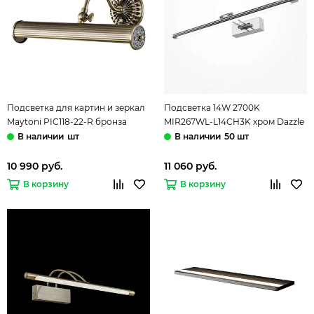
Подсветка для картин и зеркал
Подсветка 14W 2700K
Maytoni PIC118-22-R бронза
MIR267WL-L14CH3K хром Dazzle
Renoir Picture
Mirror Maytoni
шт
50 шт
10 990 руб.
11 060 руб.
В корзину
В корзину