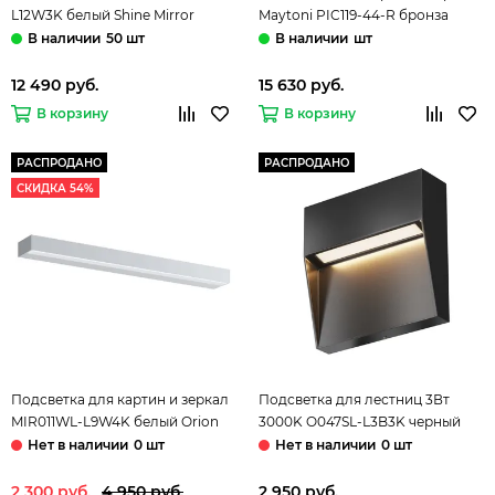
L12W3K белый Shine Mirror
Maytoni PIC119-44-R бронза
Maytoni
Govanni Picture
50 шт
шт
12 490 руб.
15 630 руб.
В корзину
В корзину
РАСПРОДАНО
РАСПРОДАНО
СКИДКА 54%
Подсветка для картин и зеркал
Подсветка для лестниц 3Вт
MIR011WL-L9W4K белый Orion
3000K O047SL-L3B3K черный
Maytoni
Mane Outdoor Мaytoni
0 шт
0 шт
2 300 руб.
4 950 руб.
2 950 руб.