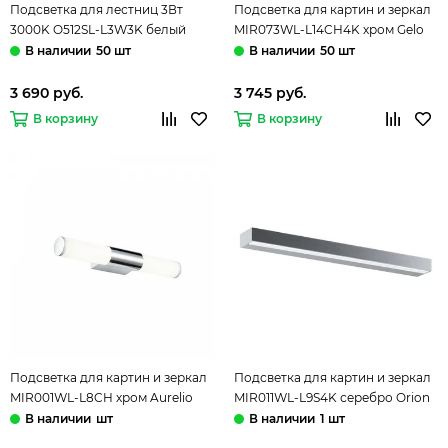
Подсветка для лестниц 3Вт
Подсветка для картин и зеркал
3000K O512SL-L3W3K белый
MIR073WL-L14CH4K хром Gelo
Futo Мaytoni
Maytoni
50 шт
50 шт
3 690 руб.
3 745 руб.
В корзину
В корзину
Подсветка для картин и зеркал
Подсветка для картин и зеркал
MIR001WL-L8CH хром Aurelio
MIR011WL-L9S4K серебро Orion
Maytoni
Maytoni
шт
1 шт