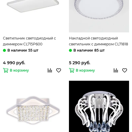
Светильник светодиодный с
Накладной светодиодный
диммером CL715P600
светильник с диммером CL71818
прозрачный Кристалино Слим
белый/прозрачный Альпина
55 шт
85 шт
Citilux
Citilux
4 990 руб.
5 290 руб.
В корзину
В корзину