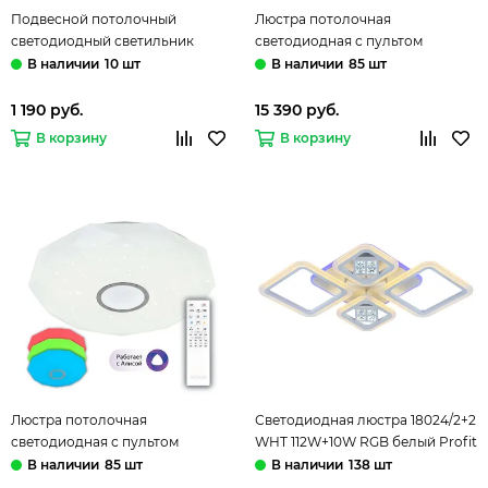
Подвесной потолочный
Люстра потолочная
светодиодный светильник
светодиодная с пультом
DLR037 12W 4200K белый
CL703A80G хром Старлайт
10 шт
85 шт
матовый Eurosvet
Смарт Citilux
1 190 руб.
15 390 руб.
В корзину
В корзину
Люстра потолочная
Светодиодная люстра 18024/2+2
светодиодная с пультом
WHT 112W+10W RGB белый Profit
CL713A80G хром Диамант Смарт
Light
85 шт
138 шт
Citilux