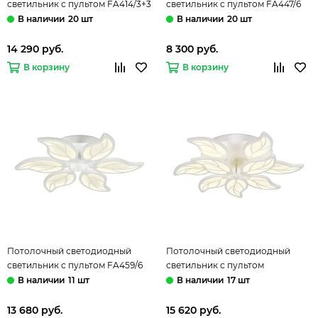
светильник с пультом FA414/3+3
светильник с пультом FA447/6
CH 90W хром (ПДУ РАДИО 2.4)
CF 108W кофейный (ПДУ
20 шт
20 шт
Acrylic Ambrella
РАДИО 2.4) Acrylic Ambrella
14 290 руб.
8 300 руб.
В корзину
В корзину
Потолочный светодиодный
Потолочный светодиодный
светильник с пультом FA459/6
светильник с пультом
WH 90W белый (ПДУ РАДИО
FA460/6+3 WH 135W белый (ПДУ
11 шт
17 шт
2.4) Acrylic Ambrella
РАДИО 2.4) Acrylic Ambrella
13 680 руб.
15 620 руб.