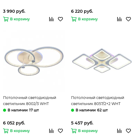
РАДИО 2.4G) Acrylic Ice Ambrella
Ambrella
3 990 руб.
6 220 руб.
В корзину
В корзину
Потолочный светодиодный
Потолочный светодиодный
светильник 8002/3 WHT
светильник 8057/2+2 WHT
108W+7W RGB белый Profit
112W+8W RGB белый Profit Light
17 шт
62 шт
Light
6 052 руб.
5 457 руб.
В корзину
В корзину