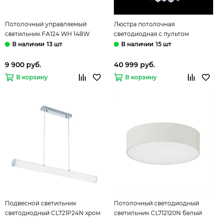
Потолочный управляемый
Люстра потолочная
светильник FA124 WH 148W
светодиодная с пультом
белый Modern Acrylic Ambrella
EL334C82.1 хром Krown Eletto
13 шт
15 шт
9 900 руб.
40 999 руб.
В корзину
В корзину
Подвесной светильник
Потолочный светодиодный
светодиодный CL721P24N хром
светильник CL712120N белый