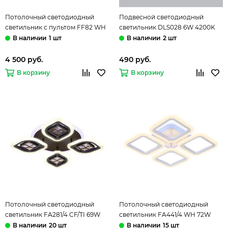
Потолочный светодиодный
Подвесной светодиодный
светильник с пультом FF82 WH
светильник DLS028 6W 4200K
72W (ПДУ РАДИО 2.4) белый
белый Elektrostandard
1 шт
2 шт
Orbital Ambrella
4 500 руб.
490 руб.
В корзину
В корзину
Потолочный светодиодный
Потолочный светодиодный
светильник FA281/4 CF/TI 69W
светильник FA441/4 WH 72W
кофейный/янтарный (ПДУ
белый (ПДУ РАДИО 2.4G) Acrylic
20 шт
15 шт