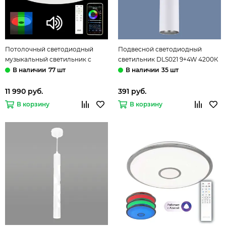
Потолочный светодиодный
Подвесной светодиодный
музыкальный светильник с
светильник DLS021 9+4W 4200К
Bluetooth и пультом CL703M101
белый матовый/серебро
77 шт
35 шт
белый/хром Light & Music Citilux
Elektrostandard
11 990 руб.
391 руб.
В корзину
В корзину