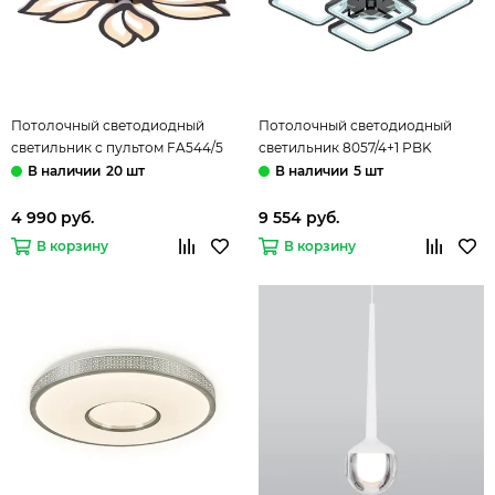
Потолочный светодиодный
Потолочный светодиодный
светильник с пультом FA544/5
светильник 8057/4+1 PBK
CF 104W кофейный (ПДУ РАДИО
170W+12W RGB черный Profit
20 шт
5 шт
2.4) Acrylic Ambrella
Light
4 990 руб.
9 554 руб.
В корзину
В корзину