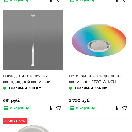
Накладной потолочный
Потолочный светодиодный
светодиодный светильник
светильник FF201 WH/CH
DLR038 7+1W 4200K белый
белый/хром 72W D495*85 (ПДУ
200 шт
234 шт
матовый Elektrostandard
ИК) Orbital Dance Ambrella
691 руб.
5 750 руб.
В корзину
В корзину
СКИДКА 30%