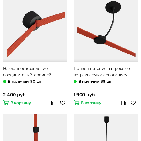
Накладное крепление-
Подвод питания на тросе со
соединитель 2-х ремней
встраиваемым основанием
ST411.402.02 чёрный Band ST-
ST411.408.01 чёрный Band ST-
90 шт
38 шт
Luce
Luce
2 400 руб.
1 900 руб.
В корзину
В корзину