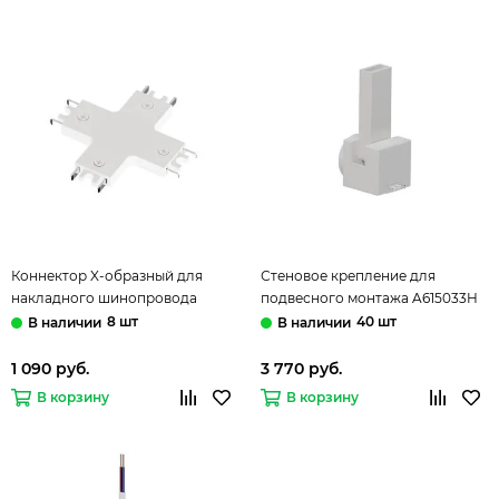
Коннектор X-образный для
Стеновое крепление для
накладного шинопровода
подвесного монтажа A615033H
A613733X белый Rapid-
белый Rapid-Accessories Arte
8 шт
40 шт
Accessories Arte Lamp
Lamp
1 090 руб.
3 770 руб.
В корзину
В корзину