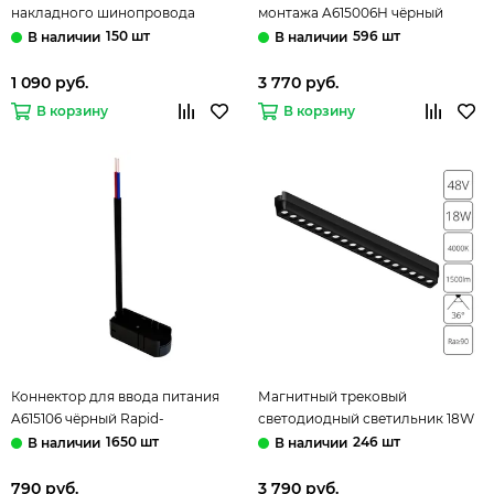
накладного шинопровода
монтажа A615006H чёрный
A613706X чёрный Rapid-
Rapid-Accessories Arte Lamp
150 шт
596 шт
Accessories Arte Lamp
1 090 руб.
3 770 руб.
В корзину
В корзину
Коннектор для ввода питания
Магнитный трековый
A615106 чёрный Rapid-
светодиодный светильник 18W
Accessories Arte Lamp
4000K A6169PL-1BK чёрный
1650 шт
246 шт
Rapid Arte Lamp
790 руб.
3 790 руб.