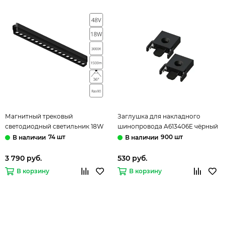
Магнитный трековый
Заглушка для накладного
светодиодный светильник 18W
шинопровода A613406E чёрный
3000K A1169PL-1BK чёрный
Rapid-Accessories Arte Lamp
74 шт
900 шт
Rapid Arte Lamp
3 790 руб.
530 руб.
В корзину
В корзину