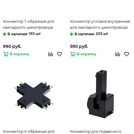
Коннектор T-образный для
Коннектор угловой внутренний
накладного шинопровода
для накладного шинопровода
A613606T чёрный Rapid-
A613606V чёрный Rapid-
193 шт
203 шт
Accessories Arte Lamp
Accessories Arte Lamp
990 руб.
590 руб.
В корзину
В корзину
Коннектор X-образный для
Коннектор для подвесного