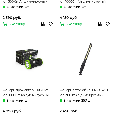
ion 5000mAh диммируемый
ion 10000mAh диммируемый
GF701 черный/зеленый Gauss
GF702 черный/зеленый Gauss
шт
шт
2 390 руб.
4 150 руб.
В корзину
В корзину
Фонарь прожекторный 20W Li-
Фонарь автомобильный 8W Li-
ion 10000mAh диммируемый
ion 2100mAh диммируемый
GF703 черный/зеленый Gauss
GF801 черный Gauss
шт
257 шт
4 290 руб.
2 450 руб.