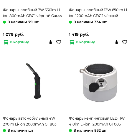
Фонарь налобный 7W 330lm Li-
Фонарь налобный 13W 650lm Li-
ion 800mAh GF411 чёрный Gauss
ion 1200mAh GF412 чёрный
Gauss
79 шт
334 шт
1 079 руб.
1 419 руб.
В корзину
В корзину
Фонарь автомобильный 4W
Фонарь кемпинговый LED 11W
270lm Li-ion 2000mAh GF803
410lm Li-ion 1200mAh GF005
чёрный Gauss
белый Solar Gauss
шт
832 шт