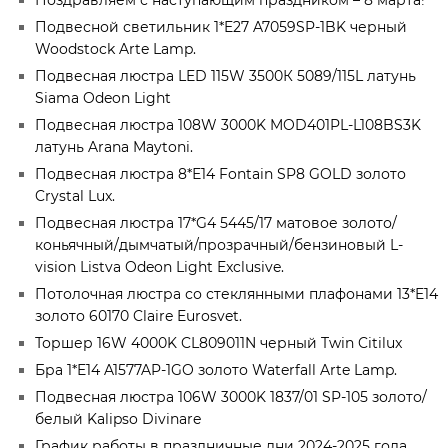
Поздравляем с наступающим праздником – 8 марта!
Подвесной светильник 1*E27 A7059SP-1BK черный
Woodstock Arte Lamp.
Подвесная люстра LED 115W 3500К 5089/115L латунь
Siama Odeon Light
Подвесная люстра 108W 3000K MOD401PL-L108BS3K
латунь Arana Maytoni.
Подвесная люстра 8*Е14 Fontain SP8 GOLD золото
Crystal Lux.
Подвесная люстра 17*G4 5445/17 матовое золото/
коньячный/дымчатый/прозрачный/бензиновый L-
vision Listva Odeon Light Exclusive.
Потолочная люстра со стеклянными плафонами 13*E14
золото 60170 Claire Eurosvet.
Торшер 16W 4000K CL809011N черный Twin Citilux
Бра 1*E14 A1577AP-1GO золото Waterfall Arte Lamp.
Подвесная люстра 106W 3000K 1837/01 SP-105 золото/
белый Kalipso Divinare
График работы в праздничные дни 2024-2025 года