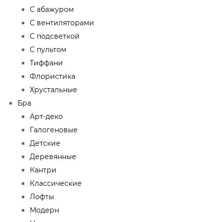
С абажуром
С вентиляторами
С подсветкой
С пультом
Тиффани
Флористика
Хрустальные
Бра
Арт-деко
Галогеновые
Детские
Деревянные
Кантри
Классические
Лофты
Модерн