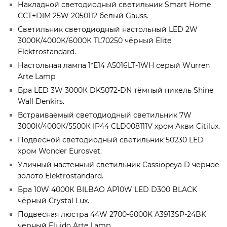
Накладной светодиодный светильник Smart Home
CCT+DIM 25W 2050112 белый Gauss.
Светильник светодиодный настольный LED 2W
3000К/4000К/6000К TL70250 чёрный Elite
Elektrostandard.
Настольная лампа 1*Е14 A5016LT-1WH серый Wurren
Arte Lamp
Бра LED 3W 3000К DK5072-DN тёмный никель Shine
Wall Denkirs.
Встраиваемый светодиодный светильник 7W
3000К/4000К/5500К IP44 CLD008111V хром Акви Citilux.
Подвесной светодиодный светильник 50230 LED
хром Wonder Eurosvet.
Уличный настенный светильник Cassiopeya D чёрное
золото Elektrostandard.
Бра 10W 4000K BILBAO AP10W LED D300 BLACK
чёрный Crystal Lux.
Подвесная люстра 44W 2700-6000K A3913SP-24BK
черный Fluido Arte Lamp.