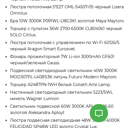
Люстра потолочная 5*Е27 OML-54507-05 чёрный Lisera
Omnilux
Бра 10W 3000K P091WL-L18G3K1 золотой Maya Maytoni.
Торшер с пультом 36W 2700-6500K CL804061 черный
SOLO Citilux.
Люстра потолочная с управлением по Wi-Fi 60126/5
черный Aragon Smart Eurosvet.
Фонарь прожекторный 7W Li-ion 3000mAh GF601
черный/зеленый Gauss.
Подвесной светодиодный светильник 40W 3000K
MOD307PL-L40BS3K латунь Futuro Modern Maytoni.
Торшер A2487PN-1WH белый Goliath Arte Lamp.
Настенный светодиодный светильник 5223/5WL
никель Wagner Lumion
Светильник подвесной 60W 3000K APL.857.06.60
золотой Aleksandra Aployt
Люстра подвесная светодиодная 48W 3000K-6000K
FELICIDAD SP48W LED золото Crystal Lux.