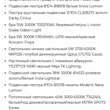
Подвесная люстра 8*E14 8189/8 белый Snow Lumion
Люстра хрустальная подвесная 15*Е14 CL309272 золото
Darby Citilux
Бра 15W 3000K 7033/10WL бежевый/латунь L-vision
Snake Odeon Light
Бра 5W 3000K FR5494WL-L4TR черный/красный
Acoustic Freya
Светильник ночник настольный 5W 2700-6000K
NN7026 голубой диммируемый Qplus GTL702 Gauss.
Настенный светильник с тканевым абажуром
1*E27/1*G9 10081 чёрный Maja TK Lighting.
Подвесной светильник 18W 3000K 814532 розовое
золото/белый Viola Lightstar.
Подвесная люстра 8*E14 8107/8 никель Moderni Nana
Lumion
Потолочный светильник 40W 3000-6500K 7742/40L
белый/под дерево/прозрачный/черный MITRA SPOTS
Sonex.