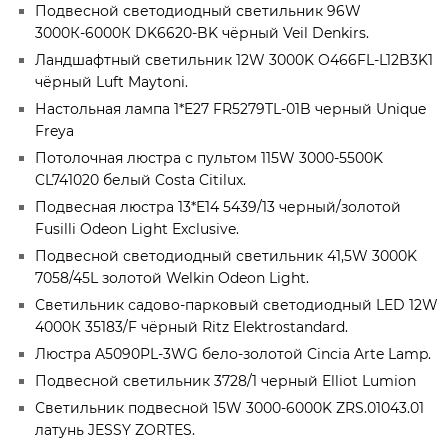
Подвесной светодиодный светильник 96W
3000К-6000К DK6620-BK чёрный Veil Denkirs.
Ландшафтный светильник 12W 3000K O466FL-L12B3K1
чёрный Luft Maytoni.
Настольная лампа 1*E27 FR5279TL-01B черный Unique
Freya
Потолочная люстра с пультом 115W 3000-5500K
CL741020 белый Costa Citilux.
Подвесная люстра 13*E14 5439/13 черный/золотой
Fusilli Odeon Light Exclusive.
Подвесной светодиодный светильник 41,5W 3000K
7058/45L золотой Welkin Odeon Light.
Светильник садово-парковый светодиодный LED 12W
4000К 35183/F чёрный Ritz Elektrostandard.
Люстра A5090PL-3WG бело-золотой Cincia Arte Lamp.
Подвесной светильник 3728/1 черный Elliot Lumion
Светильник подвесной 15W 3000-6000K ZRS.01043.01
латунь JESSY ZORTES.