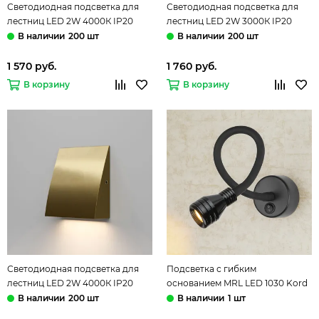
Светодиодная подсветка для
Светодиодная подсветка для
лестниц LED 2W 4000К IP20
лестниц LED 2W 3000К IP20
40159/LED белый Wally
40159/LED латунь Wally
200 шт
200 шт
Elektrostandard
Elektrostandard
1 570 руб.
1 760 руб.
В корзину
В корзину
Светодиодная подсветка для
Подсветка с гибким
лестниц LED 2W 4000К IP20
основанием MRL LED 1030 Kord
40159/LED латунь Wally
чёрный Elektrostandard
200 шт
1 шт
Elektrostandard