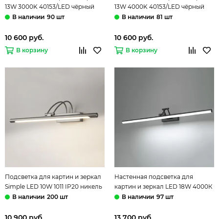
13W 3000K 40153/LED чёрный
13W 4000K 40153/LED чёрный
жемчуг Luar Elektrostandard
жемчуг Luar Elektrostandard
90 шт
81 шт
10 600 руб.
10 600 руб.
В корзину
В корзину
Подсветка для картин и зеркал
Настенная подсветка для
Simple LED 10W 1011 IP20 никель
картин и зеркал LED 18W 4000К
Elektrostandard
40156/LED чёрный Monza
200 шт
97 шт
Elektrostandard
10 900 руб.
13 700 руб.