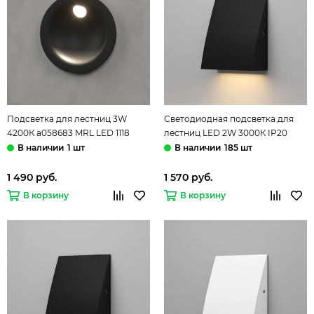
Подсветка для лестниц 3W
Светодиодная подсветка для
4200К a058683 MRL LED 1118
лестниц LED 2W 3000К IP20
черный Step Elektrostandard
40159/LED чёрный Wally
1 шт
185 шт
Elektrostandard
1 490 руб.
1 570 руб.
В корзину
В корзину