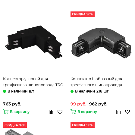
СКИДКА 90%
Коннектор угловой для
Коннектор L-образный для
трехфазного шинопровода TRC-
трехфазного шинопровода
1-3-L-BK чёрный Elektrostandard
504127 черный Barra Lightstar
шт
218 шт
763 руб.
99 руб.
962 руб.
В корзину
В корзину
СКИДКА 97%
СКИДКА 90%