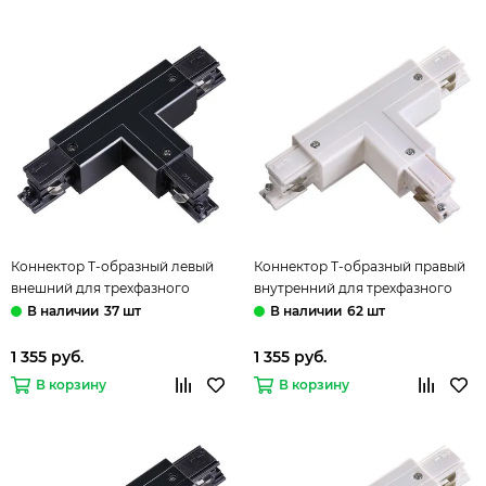
Коннектор Т-образный левый
Коннектор Т-образный правый
внешний для трехфазного
внутренний для трехфазного
шинопровода 135057 черный
шинопровода 135058 белый
37 шт
62 шт
Novotech
Novotech
1 355 руб.
1 355 руб.
В корзину
В корзину