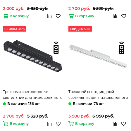
управления 358617 белый Flum
управления 358621 белый Flum
Novotech
Novotech
2 000 руб.
3 930 руб.
2 700 руб.
5 320 руб.
В корзину
В корзину
СКИДКА 49%
СКИДКА 50%
Трековый светодиодный
Трековый светодиодный
светильник для низковольтного
светильник для низковольтного
шинопровода с пультом
шинопровода с пультом
136 шт
78 шт
управления 358622 черный
управления 358623 белый Flum
Flum Novotech
Novotech
2 700 руб.
5 320 руб.
3 500 руб.
6 950 руб.
В корзину
В корзину