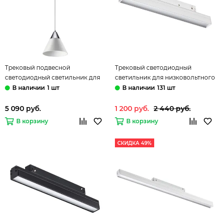
Трековый подвесной
Трековый светодиодный
светодиодный светильник для
светильник для низковольтного
низковольтного шинопровода
шинопровода 358409 белый
1 шт
131 шт
358406 белый/хром Flum
Flum Novotech
Novotech
5 090 руб.
1 200 руб.
2 440 руб.
В корзину
В корзину
СКИДКА 49%