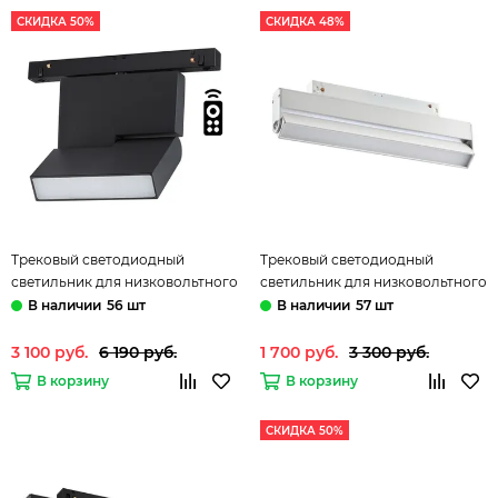
СКИДКА 50%
СКИДКА 48%
Трековый светодиодный
Трековый светодиодный
светильник для низковольтного
светильник для низковольтного
шинопровода с пультом
шинопровода 358538 белый
56 шт
57 шт
управления 358626 черный
Flum Novotech
Flum Novotech
3 100 руб.
6 190 руб.
1 700 руб.
3 300 руб.
В корзину
В корзину
СКИДКА 50%