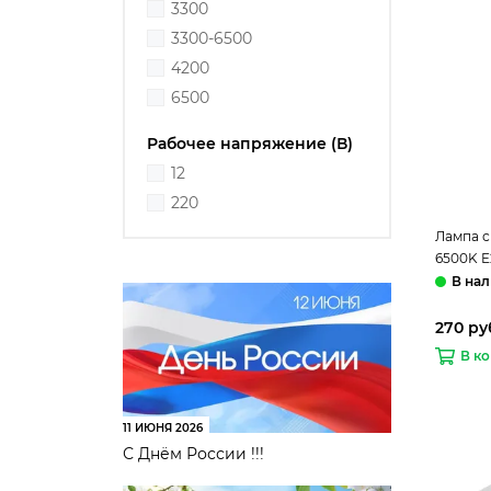
3300
3300-6500
4200
6500
Рабочее напряжение (В)
12
220
Лампа с
6500K E
Elektro
270 ру
В к
11 ИЮНЯ 2026
С Днём России !!!