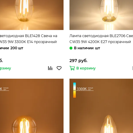
ветодиодная BLE1428 Свеча на
Лампа светодиодная BLE2706 Све
W35 9W 3300K E14 прозрачный
CW35 9W 4200K E27 прозрачный
standard
Elektrostandard
200 шт
шт
б.
297 руб.
орзину
В корзину