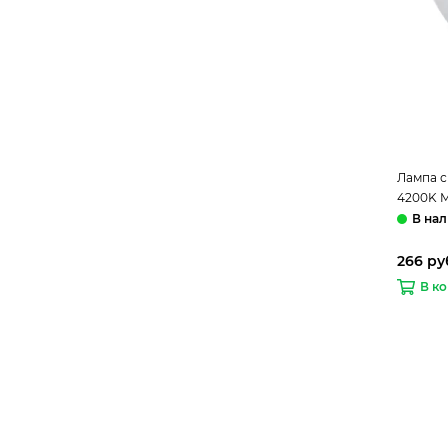
Лампа с
4200K M
266 ру
В к