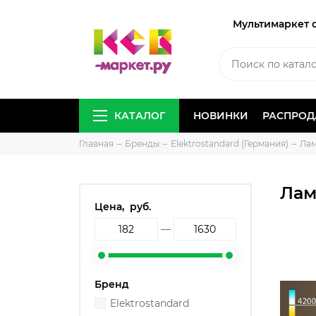
Мультимаркет 
КАТАЛОГ
НОВИНКИ
РАСПРО
Главная
Бренды
Elektrostandard (Германия)
Лам
Лам
Цена, руб.
—
Бренд
Elektrostandard