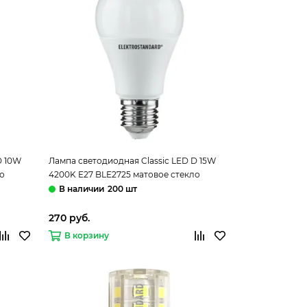
D 10W
Лампа светодиодная Classic LED D 15W
ло
4200K E27 BLE2725 матовое стекло
Elektrostandard
200 шт
270 руб.
В корзину