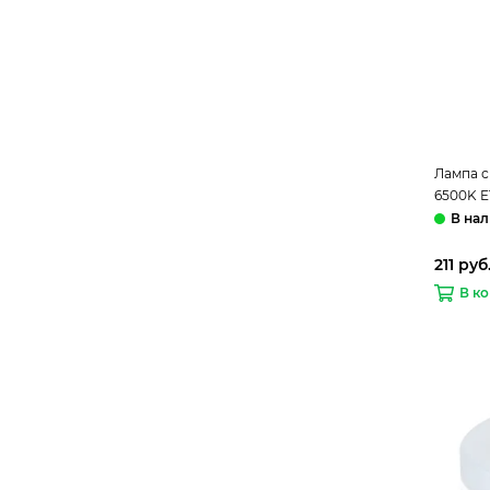
Лампа с
6500K E
Elektro
211 руб
В к