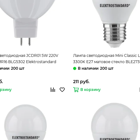
ветодиодная JCDR01 5W 220V
Лампа светодиодная Mini Classic
R16 BLG5302 Elektrostandard
3300K E27 матовое стекло BLE27
матовое стекло Elektrostandard
200 шт
200 шт
б.
211 руб.
орзину
В корзину