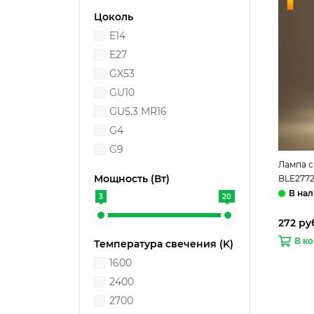
Цоколь
E14
E27
GX53
GU10
GU5.3 MR16
G4
G9
Лампа с
Мощность (Вт)
BLE2772
Elektro
3
20
272 ру
В к
Температура свечения (K)
1600
2400
2700