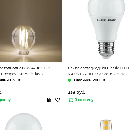
ветодиодная 8W 4200K E27
Лампа светодиодная Classic LED 
 прозрачный Mini Classic F
3300K E27 BLE2720 матовое стек
standard
Elektrostandard
83 шт
200 шт
б.
238 руб.
орзину
В корзину