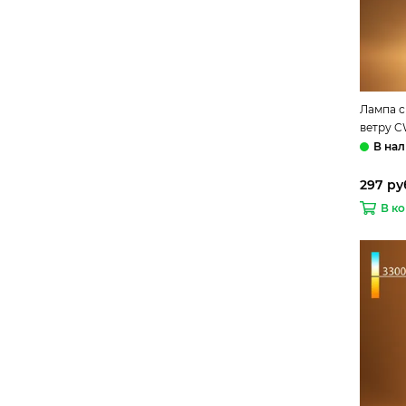
Лампа с
ветру C
Elektro
297 ру
В к