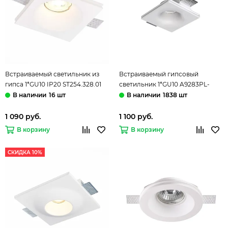
Встраиваемый светильник из
Встраиваемый гипсовый
гипса 1*GU10 IP20 ST254.328.01
светильник 1*GU10 A9283PL-
белый Gypsum ST-Luce
1WH белый Invisible Arte lamp
16 шт
1838 шт
1 090 руб.
1 100 руб.
В корзину
В корзину
СКИДКА 10%