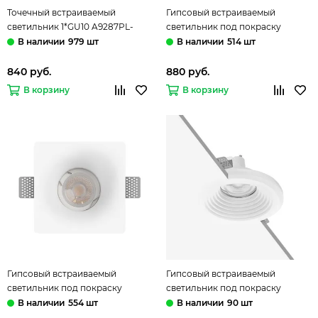
Точечный встраиваемый
Гипсовый встраиваемый
светильник 1*GU10 A9287PL-
светильник под покраску
1WH белый Invisible Arte Lamp
1*GU10 10356E белый Ghost LOFT
979 шт
514 шт
IT
840 руб.
880 руб.
В корзину
В корзину
Гипсовый встраиваемый
Гипсовый встраиваемый
светильник под покраску
светильник под покраску
1*GU10 10356F белый Ghost LOFT
1*GU10 10356A белый Ghost LOFT
554 шт
90 шт
IT
IT