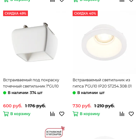
СКИДКА 49%
СКИДКА 40%
Встраиваемый под покраску
Встраиваемый светильник из
точечный светильник 1*GU10
гипса 1*GU10 IP20 ST254.308.01
370981 белый Yeso Novotech
белый Gypsum ST-Luce
374 шт
шт
600 руб.
1 176 руб.
730 руб.
1 210 руб.
В корзину
В корзину