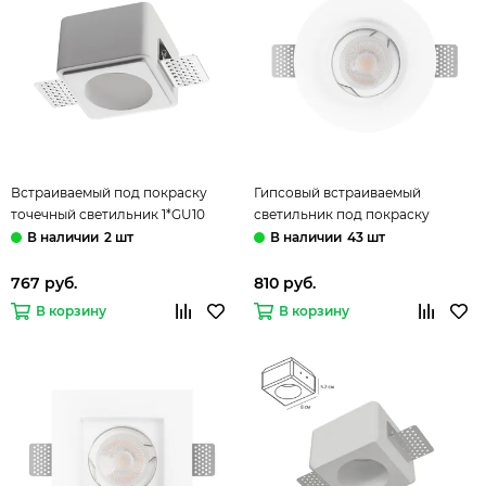
Встраиваемый под покраску
Гипсовый встраиваемый
точечный светильник 1*GU10
светильник под покраску
371011 белый WIR CAIL Novotech
1*GU10 10356C белый Ghost LOFT
2 шт
43 шт
IT
767 руб.
810 руб.
В корзину
В корзину