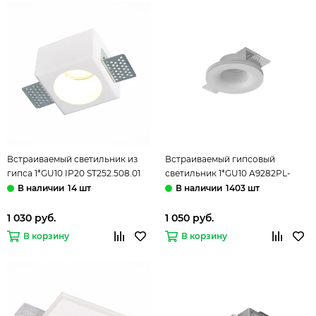
Встраиваемый светильник из
Встраиваемый гипсовый
гипса 1*GU10 IP20 ST252.508.01
светильник 1*GU10 A9282PL-
белый Gypsum ST-Luce
1WH белый Invisible Arte lamp
14 шт
1403 шт
1 030 руб.
1 050 руб.
В корзину
В корзину