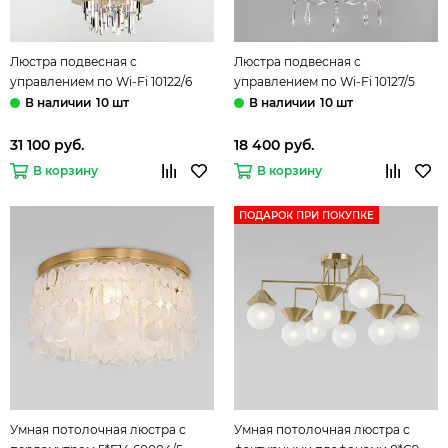
Люстра подвесная с
Люстра подвесная с
управлением по Wi-Fi 10122/6
управлением по Wi-Fi 10127/5
хром/прозрачный хрусталь
хром/прозрачный хрусталь
10 шт
10 шт
Strotskis Amantea Smart
Strotskis Madera Smart Eurosvet
Eurosvet
31 100 руб.
18 400 руб.
В корзину
В корзину
ПОДАРОК ПРИ ПОКУПКЕ
Умная потолочная люстра с
Умная потолочная люстра с