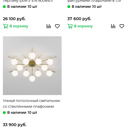
перламутром 5*Е14 60084/5
фактурными плафонами 8*G9
латунь/перламутр Smart Sandra
a071464 302002/8 латунь Smart
10 шт
10 шт
Eurosvet
Melon Eurosvet
26 100 руб.
37 600 руб.
В корзину
В корзину
Умный потолочный светильник
со стеклянными плафонами
12*G9 a072017 302001/12 латунь
10 шт
Smart Sabina Eurosvet
33 900 руб.