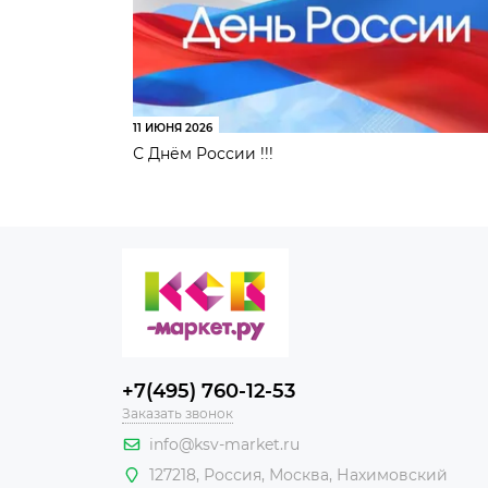
11 ИЮНЯ 2026
С Днём России !!!
+7(495) 760-12-53
Заказать звонок
info@ksv-market.ru
127218
,
Россия
,
Москва
,
Нахимовский