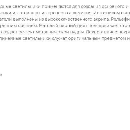
дные светильники применяются для создания основного и 
ики изготовлены из прочного алюминия. Источником свет
атели выполнены из высококачественного акрила. Рельефн
ренним сиянием. Матовый черный цвет подчеркивает строг
х создает эффект металлической пудры. Декоративное пок
линейные светильники служат оригинальным предметом и
в