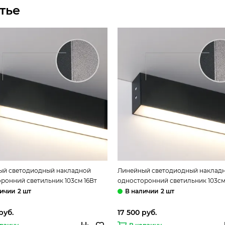
тье
ый светодиодный накладной
Линейный светодиодный наклад
ронний светильник 103см 16Вт
односторонний светильник 103см
ёрная шагрень LSG-02-1-8*103-16-
6500К чёрная шагрень LSG-02-1-8*
2 шт
2 шт
h Elektrostandard
6500-MSh Elektrostandard
руб.
17 500 руб.