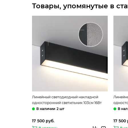
Товары, упомянутые в ста
Линейный светодиодный накладной
Линейн
односторонний светильник 103см 16Вт
односто
3000К чёрная шагрень LSG-02-1-8*103-16-
4200К ч
2 шт
3000-MSh Elektrostandard
4200-MS
17 500 руб.
17 500 