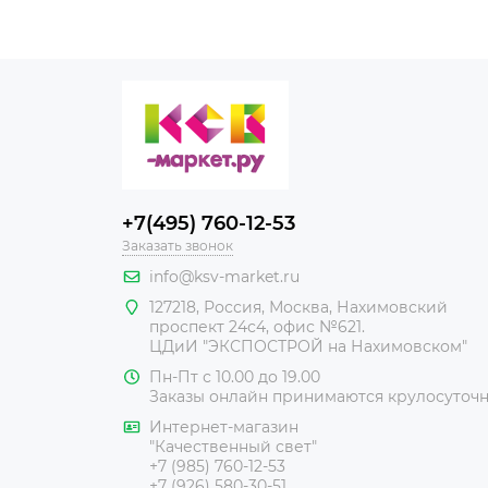
+7(495) 760-12-53
Заказать звонок
info@ksv-market.ru
127218
,
Россия
,
Москва
,
Нахимовский
проспект 24с4, офис №621.
ЦДиИ
"ЭКСПОСТРОЙ на Нахимовском"
Пн-Пт с 10.00 до 19.00
Заказы онлайн принимаются крулосуточ
Интернет-магазин
"Качественный свет"
+7 (985) 760-12-53
+7 (926) 580-30-51