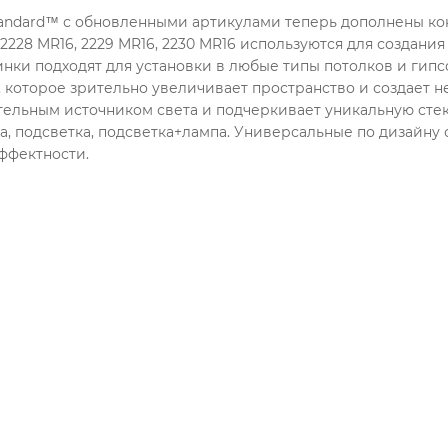
tandard™ с обновленными артикулами теперь дополнены ко
 2228 MR16, 2229 MR16, 2230 MR16 используются для создани
нки подходят для установки в любые типы потолков и гип
, которое зрительно увеличивает пространство и создает н
тельным источником света и подчеркивает уникальную сте
а, подсветка, подсветка+лампа. Универсальные по дизайну
ффектности.