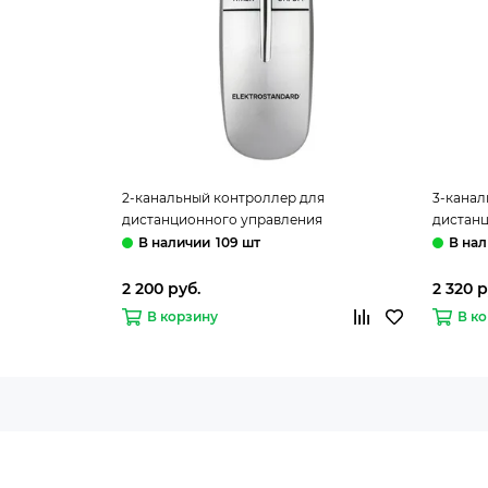
2-канальный контроллер для
3-канал
дистанционного управления
дистан
освещением серебро Y9 Elektrostandard
освещен
109 шт
2 200 руб.
2 320 р
В корзину
В к