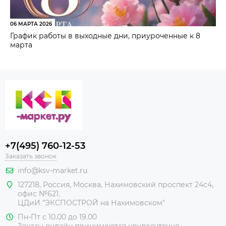
06 МАРТА 2026
График работы в выходные дни, приуроченные к 8
марта
+7(495) 760-12-53
Заказать звонок
info@ksv-market.ru
127218
,
Россия
,
Москва
,
Нахимовский проспект 24с4,
офис №621.
ЦДиИ
"ЭКСПОСТРОЙ на Нахимовском"
Пн-Пт с 10.00 до 19.00