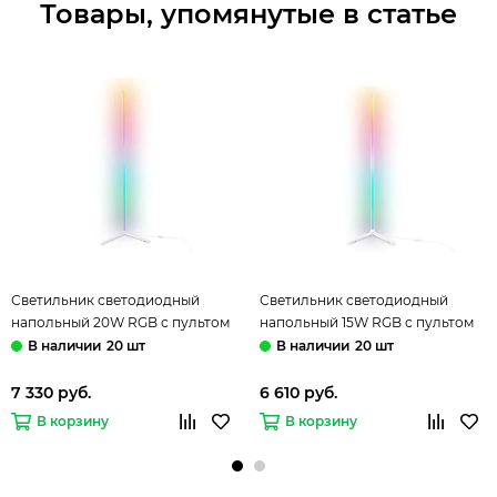
Товары, упомянутые в статье
Светильник светодиодный
Светильник светодиодный
напольный 20W RGB с пультом
напольный 15W RGB с пультом
FL8025 WH белый LED D32*1650
FL8020 WH белый LED D32*1250
20 шт
20 шт
(ПДУ РАДИО 2.4G) Comfort
(ПДУ РАДИО 2.4G) Comfort
LineTech Ambrella
LineTech Ambrella
7 330 руб.
6 610 руб.
В корзину
В корзину