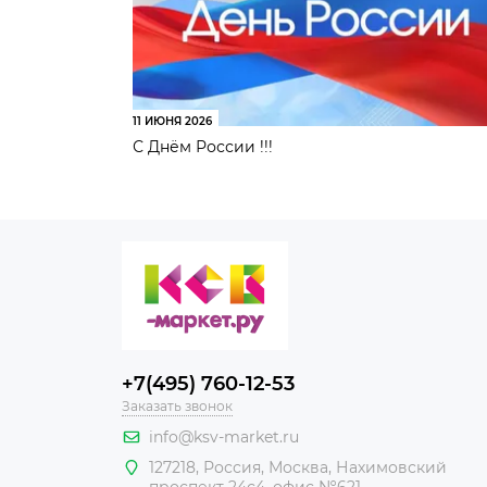
11 ИЮНЯ 2026
С Днём России !!!
+7(495) 760-12-53
Заказать звонок
info@ksv-market.ru
127218
,
Россия
,
Москва
,
Нахимовский
проспект 24с4, офис №621.