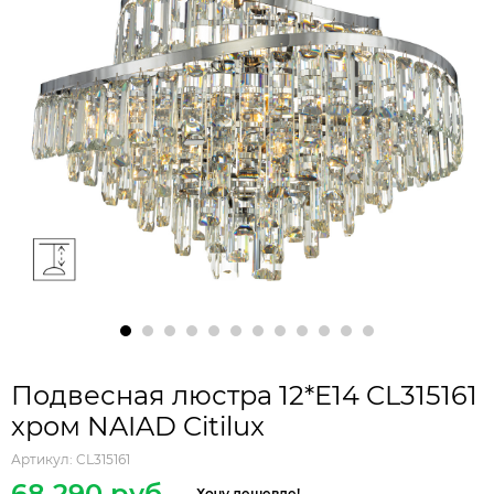
Подвесная люстра 12*Е14 CL315161
хром NAIAD Citilux
Артикул:
CL315161
68 290 руб.
Хочу дешевле!