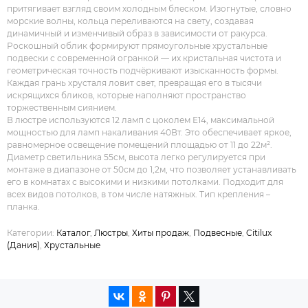
притягивает взгляд своим холодным блеском. Изогнутые, словно
морские волны, кольца переливаются на свету, создавая
динамичный и изменчивый образ в зависимости от ракурса.
Роскошный облик формируют прямоугольные хрустальные
подвески с современной огранкой — их кристальная чистота и
геометрическая точность подчёркивают изысканность формы.
Каждая грань хрусталя ловит свет, превращая его в тысячи
искрящихся бликов, которые наполняют пространство
торжественным сиянием.
В люстре используются 12 ламп с цоколем Е14, максимальной
мощностью для ламп накаливания 40Вт. Это обеспечивает яркое,
равномерное освещение помещений площадью от 11 до 22м².
Диаметр светильника 55см, высота легко регулируется при
монтаже в диапазоне от 50см до 1,2м, что позволяет устанавливать
его в комнатах с высокими и низкими потолками. Подходит для
всех видов потолков, в том числе натяжных. Тип крепления –
планка.
Категории:
Каталог
,
Люстры
,
Хиты продаж
,
Подвесные
,
Citilux
(Дания)
,
Хрустальные