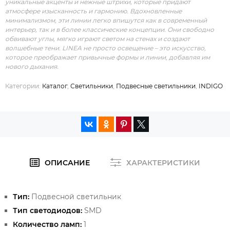
уникальные акценты и нежные штрихи, которые придают
атмосфере изысканность и гармонию. Вдохновленные
минимализмом, эти линии легко впишутся как в современный
интерьер, так и в более классические концепции. Они свободно
обвивают углы, мягко играют светом на стенах и создают
волшебные тени. LINEA не просто освещение – это искусство,
которое преображает привычные формы и линии, добавляя им
нового дыхания.
Категории:
Каталог
,
Светильники
,
Подвесные светильники
,
INDIGO
ОПИСАНИЕ
ХАРАКТЕРИСТИКИ
Тип:
Подвесной светильник
Тип светодиодов:
SMD
Количество ламп:
1