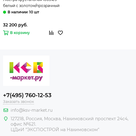
белый с золотом/прозрачный
хрусталь Strotskis Amelia
10 шт
Eurosvet
32 200 руб.
В корзину
+7(495) 760-12-53
Заказать звонок
info@ksv-market.ru
127218
,
Россия
,
Москва
,
Нахимовский проспект 24с4,
офис №621.
ЦДиИ
"ЭКСПОСТРОЙ на Нахимовском"