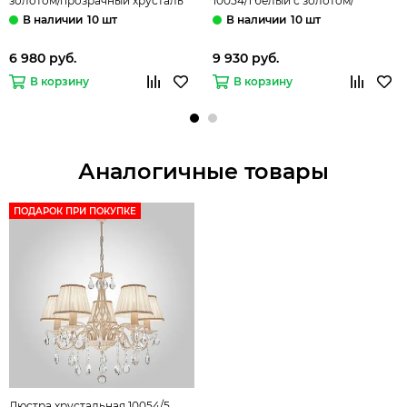
золотом/прозрачный хрусталь
10054/1 белый с золотом/
Strotskis Amelia Eurosvet
прозрачный хрусталь Strotskis
10 шт
10 шт
Amelia Eurosvet
6 980 руб.
9 930 руб.
В корзину
В корзину
Аналогичные товары
ПОДАРОК ПРИ ПОКУПКЕ
Люстра хрустальная 10054/5