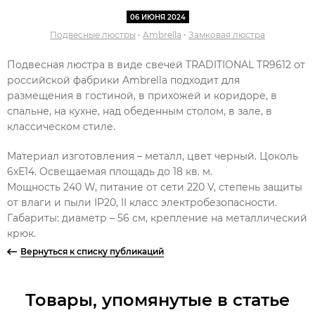
06 ИЮНЯ 2024
Подвесные люстры
•
Ambrella
•
Замковая люстра
Подвесная люстра в виде свечей TRADITIONAL TR9612 от
российской фабрики Ambrella подходит для
размещения в гостиной, в прихожей и коридоре, в
спальне, на кухне, над обеденным столом, в зале, в
классическом стиле.
Материал изготовления – металл, цвет черный. Цоколь
6xE14. Освещаемая площадь до 18 кв. м.
Мощность 240 W, питание от сети 220 V, степень защиты
от влаги и пыли IP20, II класс электробезопасности.
Габариты: диаметр – 56 см, крепление на металлический
крюк.
Вернуться к списку публикаций
Товары, упомянутые в статье