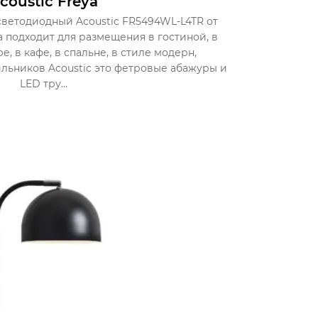
coustic Freya
ветодиодный Acoustic FR5494WL-L4TR от
 подходит для размещения в гостиной, в
, в кафе, в спальне, в стиле модерн,
льников Acoustic это фетровые абажуры и
LED тру...