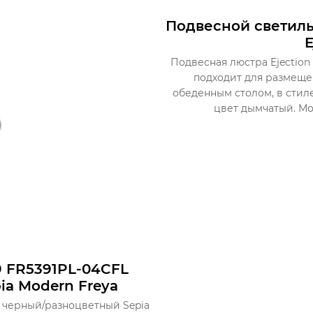
Подвесной светиль
E
Подвесная люстра Ejection
подходит для размещени
обеденным столом, в стил
цвет дымчатый. Мо
9 FR5391PL-04CFL
a Modern Freya
 черный/разноцветный Sepia