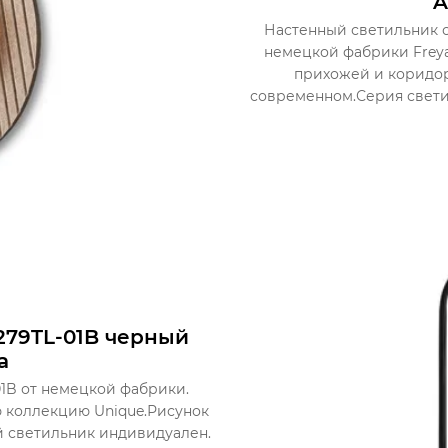
A
Настенный светильник с
немецкой фабрики Freya
прихожей и коридоре
современном.Серия свети
279TL-01B черный
a
01B от немецкой фабрики.
 коллекцию Unique.Рисунок
й светильник индивидуален.