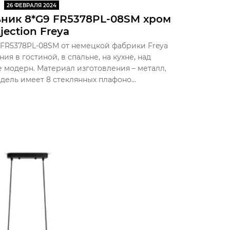
26 ФЕВРАЛЯ 2024
ник 8*G9 FR5378PL-08SM хром
jection Freya
 FR5378PL-08SM от немецкой фабрики Freya
я в гостиной, в спальне, на кухне, над
е модерн. Материал изготовления – металл,
дель имеет 8 стеклянных плафоно...