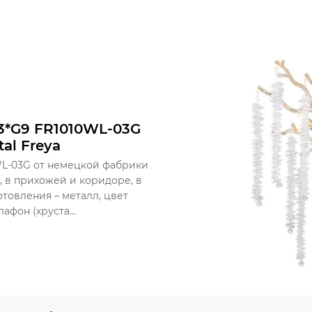
3*G9 FR1010WL-03G
tal Freya
0WL-03G от немецкой фабрики
, в прихожей и коридоре, в
отовления – металл, цвет
афон (хруста...