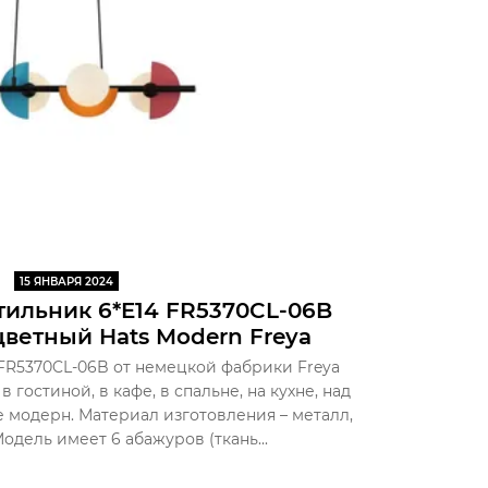
15 ЯНВАРЯ 2024
ильник 6*E14 FR5370CL-06B
ветный Hats Modern Freya
FR5370CL-06B от немецкой фабрики Freya
гостиной, в кафе, в спальне, на кухне, над
е модерн. Материал изготовления – металл,
одель имеет 6 абажуров (ткань...