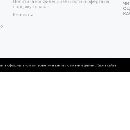
Политика конфиденциальности и оферта на
ЧИ
продажу товара.
ОЦ
КА
Контакты
но
мпы в официальном интернет-магазине по низким ценам..
Карта сайта