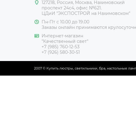
127218
,
Россия
,
Москва
,
Нахимовский
проспект 24с4, офис №621.
ЦДиИ
"ЭКСПОСТРОЙ на Нахимовском"
Пн-Пт с 10.00 до 19.00
Заказы онлайн принимаются крулосуточ
Интернет-магазин
"Качественный свет"
+7 (985) 760-12-53
+7 (926) 580-30-51
2007 © Купить люстры, светильники, бра, настольные ла