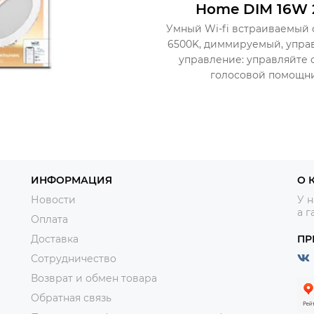
Home DIM 16W 
Умный Wi-fi встраиваемый с
6500K, диммируемый, упр
управление: управляйте
голосовой помощник (
ИНФОРМАЦИЯ
О 
Новости
У н
а г
Оплата
Доставка
ПР
Сотрудничество
Возврат и обмен товара
Обратная связь