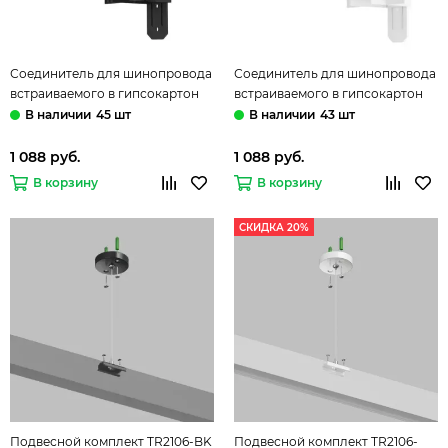
Соединитель для шинопровода
Соединитель для шинопровода
встраиваемого в гипсокартон
встраиваемого в гипсокартон
для перехода стена-потолок
для перехода стена-потолок
45 шт
43 шт
TR2118-BK чёрный Smart Hide
TR2118-WH белый Smart Hide
Denkirs
Denkirs
1 088 руб.
1 088 руб.
В корзину
В корзину
СКИДКА 20%
Подвесной комплект TR2106-BK
Подвесной комплект TR2106-