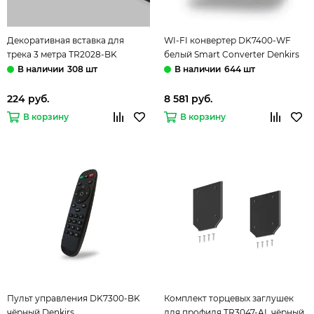
Декоративная вставка для
WI-FI конвертер DK7400-WF
трека 3 метра TR2028-BK
белый Smart Converter Denkirs
чёрный Smart One Denkirs
308 шт
644 шт
224 руб.
8 581 руб.
В корзину
В корзину
Пульт управления DK7300-BK
Комплект торцевых заглушек
чёрный Denkirs
для профиля TR3047-AL чёрный