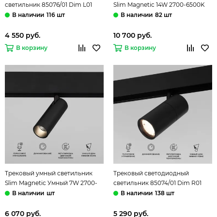
светильник 85076/01 Dim L01
Slim Magnetic 14W 2700-6500K
черный Slim Magnetic
Dim Dual латунь 85056/01
116 шт
82 шт
Elektrostandard
Elektrostandard
4 550 руб.
10 700 руб.
В корзину
В корзину
Трековый умный светильник
Трековый светодиодный
Slim Magnetic Умный 7W 2700-
светильник 85074/01 Dim R01
6500K Dim Cubo чёрный
черный Slim Magnetic
шт
138 шт
85070/01 Elektrostandard
Elektrostandard
6 070 руб.
5 290 руб.