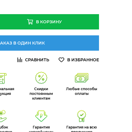
В КОРЗИНУ
АКАЗ В ОДИН КЛИК
нальная
Скидки
Любые способы
укция
постоянным
оплаты
клиентам
шбэк
Гарантия
Гарантия на всю
окупке
низкой цены
продукцию