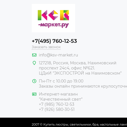
+7(495) 760-12-53
Заказать звонок
info@ksv-market.ru
127218
,
Россия
,
Москва
,
Нахимовский
проспект 24с4, офис №621.
ЦДиИ
"ЭКСПОСТРОЙ на Нахимовском"
Пн-Пт с 10.00 до 19.00
Заказы онлайн принимаются крулосуточ
Интернет-магазин
"Качественный свет"
+7 (985) 760-12-53
+7 (926) 580-30-51
2007 © Купить люстры, светильники, бра, настольные ла