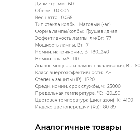
Диаметр, мм:
60
Объем:
0.0004
Вес нетто:
0.035
Тип стекла колбы:
Матовый (-ая)
Форма лампы/колбы:
Грушевидная
Эффективность лампы, лм/Вт:
77
Мощность лампы, Вт:
7
Номин. напряжение, В:
180...240
Номин. ток, мА:
110
Аналог мощности лампы накаливания, Вт:
6
Класс энергоэффективности:
A+
Степень защиты (IP):
IP20
Средн. номин. срок службы, ч:
25000
Предельная температура, °C:
-20...50
Цветовая температура (диапазон), К:
4100
Индекс цветопередачи (Ra):
80-89
Аналогичные товары