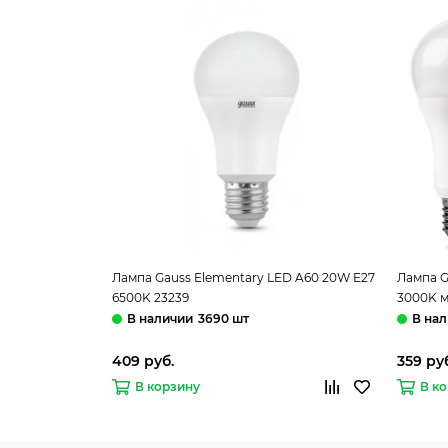
Лампа Gauss Elementary LED A60 20W E27
Лампа G
6500K 23239
3000K м
3690 шт
409 руб.
359 ру
В корзину
В к