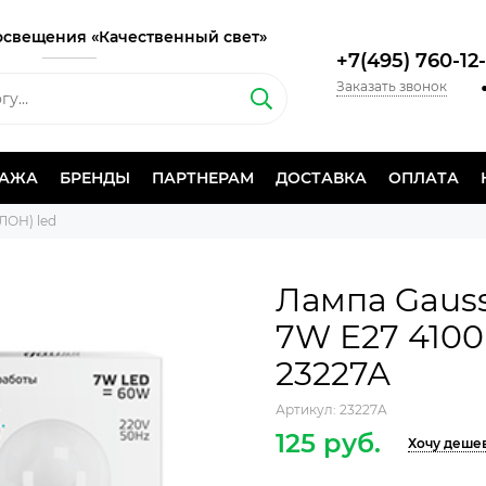
освещения «Качественный свет»
+7(495) 760-12
Заказать звонок
ДАЖА
БРЕНДЫ
ПАРТНЕРАМ
ДОСТАВКА
ОПЛАТА
ЛОН) led
Лампа Gauss
7W E27 4100
23227А
Артикул:
23227A
125 руб.
Хочу деше