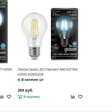
27 4100K
Лампа Gauss LED Filament A60 E27 6W
Лампа ЛОН Gau
4100К 102802206
10W 3000K мат
шт
269 руб.
169 руб.
В корзину
В корзину