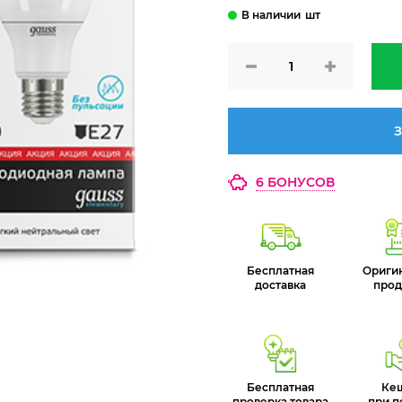
шт
З
6 БОНУСОВ
Бесплатная
Ориги
доставка
прод
Бесплатная
Ке
проверка товара
при п