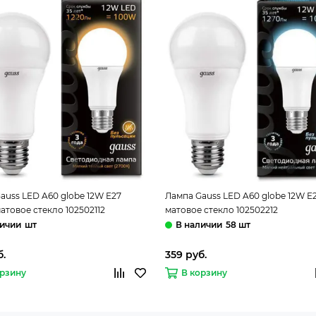
auss LED A60 globe 12W E27
Лампа Gauss LED A60 globe 12W E
атовое стекло 102502112
матовое стекло 102502212
шт
58 шт
б.
359 руб.
орзину
В корзину