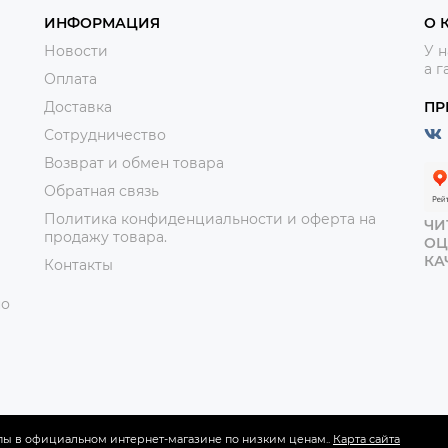
ИНФОРМАЦИЯ
О 
Новости
У н
а г
Оплата
Доставка
ПР
Сотрудничество
Возврат и обмен товара
Обратная связь
Политика конфиденциальности и оферта на
ЧИ
продажу товара.
ОЦ
КА
Контакты
но
мпы в официальном интернет-магазине по низким ценам..
Карта сайта