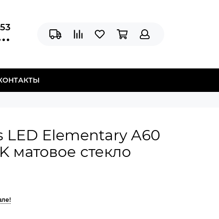
-53
КОНТАКТЫ
 LED Elementary A60
K матовое стекло
вле!